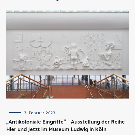
Allgemein
3. Februar 2023
,
Besprechungen
„Antikoloniale Eingriffe“ – Ausstellung der Reihe
über
Hier und Jetzt im Museum Ludwig in Köln
Kunstwerke
,
Kunstausstellungen