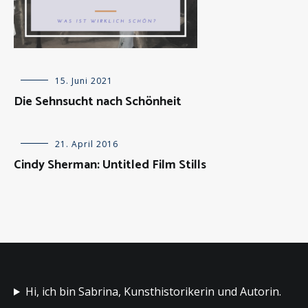
Allgemein
15. Juni 2021
,
Essays
Die Sehnsucht nach Schönheit
Besprechungen
21. April 2016
über
Cindy Sherman: Untitled Film Stills
Kunstwerke
,
Kunstausstellungen
,
Künstlerportäts
Hi, ich bin Sabrina, Kunsthistorikerin und Autorin.