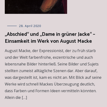
Allgemein
28. April 2020
,
Besprechungen
„Abschied“ und „Dame in grüner Jacke“ –
über
Einsamkeit im Werk von August Macke
Kunstwerke
,
Kunst
kurzgefasst
August Macke, der Expressionist, der zu früh starb
und der Welt farbenfrohe, exzentrische und auch
lebensnahe Bilder hinterließ. Seine Bilder und Sujets
stellten zumeist alltägliche Szenen dar. Aber darauf,
was dargestellt ist, kam es nicht an. Mit Blick auf seine
Werke wird schnell Mackes Überzeugung deutlich,
dass Farben und Formen Ideen vermitteln könnten.
Allein die […]