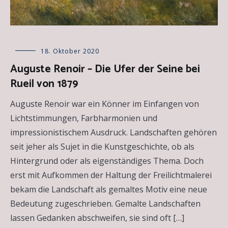
Allgemein
18. Oktober 2020
,
Besprechungen
Auguste Renoir – Die Ufer der Seine bei
über
Rueil von 1879
Kunstwerke
,
Epochen
der
Auguste Renoir war ein Könner im Einfangen von
Kunst
,
Lichtstimmungen, Farbharmonien und
Kunst
kurzgefasst
impressionistischem Ausdruck. Landschaften gehören
seit jeher als Sujet in die Kunstgeschichte, ob als
Hintergrund oder als eigenständiges Thema. Doch
erst mit Aufkommen der Haltung der Freilichtmalerei
bekam die Landschaft als gemaltes Motiv eine neue
Bedeutung zugeschrieben. Gemalte Landschaften
lassen Gedanken abschweifen, sie sind oft […]