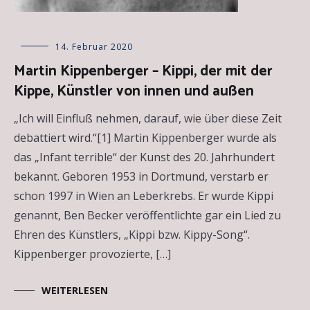
Allgemein
14. Februar 2020
,
Besprechungen
Martin Kippenberger – Kippi, der mit der
über
Kippe, Künstler von innen und außen
Kunstwerke
,
Essays
,
Kunstausstellungen
,
„Ich will Einfluß nehmen, darauf, wie über diese Zeit
Künstlerportäts
debattiert wird.“[1] Martin Kippenberger wurde als
das „Infant terrible“ der Kunst des 20. Jahrhundert
bekannt. Geboren 1953 in Dortmund, verstarb er
schon 1997 in Wien an Leberkrebs. Er wurde Kippi
genannt, Ben Becker veröffentlichte gar ein Lied zu
Ehren des Künstlers, „Kippi bzw. Kippy-Song“.
Kippenberger provozierte, […]
WEITERLESEN