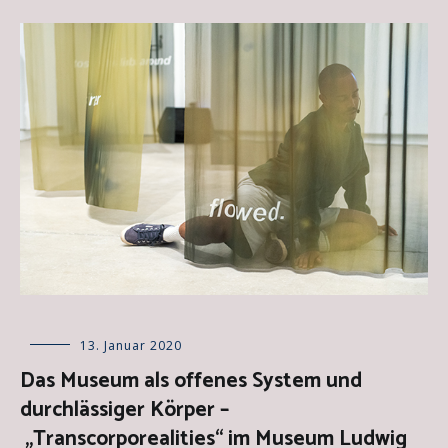
Allgemein
13. Januar 2020
,
Besprechungen
Das Museum als offenes System und
über
durchlässiger Körper –
Kunstwerke
,
Essays
,
„Transcorporealities“ im Museum Ludwig
Kunstausstellungen
,