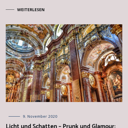
WEITERLESEN
Allgemein
9. November 2020
,
Epochen
Licht und Schatten – Prunk und Glamour:
der