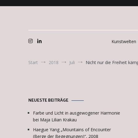
Zum
Inhalt
springen
Kunstwelten
Start
2018
Juli
Nicht nur die Freiheit käm
NEUESTE BEITRÄGE
Farbe und Licht in ausgewogener Harmonie
bei Maja Lilian Krakau
Haegue Yang „Mountains of Encounter
(Berge der Begegnungen)“, 2008