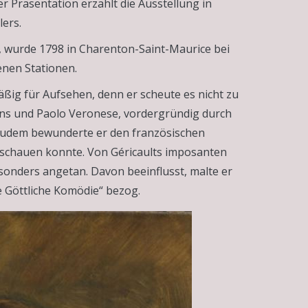
 Präsentation erzählt die Ausstellung in
lers.
e, wurde 1798 in Charenton-Saint-Maurice bei
enen Stationen.
äßig für Aufsehen, denn er scheute es nicht zu
ens und Paolo Veronese, vordergründig durch
. Zudem bewunderte er den französischen
abschauen konnte. Von Géricaults imposanten
onders angetan. Davon beeinflusst, malte er
ie Göttliche Komödie“ bezog.