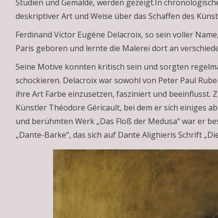
Studien und Gemälde, werden gezeigt.In chronologischer
deskriptiver Art und Weise über das Schaffen des Künst
Ferdinand Victor Eugène Delacroix, so sein voller Nam
Paris geboren und lernte die Malerei dort an verschied
Seine Motive konnten kritisch sein und sorgten regelm
schockieren. Delacroix war sowohl von Peter Paul Rub
ihre Art Farbe einzusetzen, fasziniert und beeinflusst
Künstler Théodore Géricault, bei dem er sich einiges 
und berühmten Werk „Das Floß der Medusa“ war er bes
„Dante-Barke“, das sich auf Dante Alighieris Schrift „D