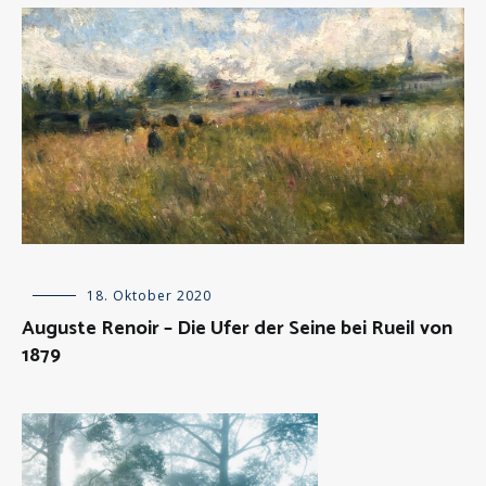
Allgemein
18. Oktober 2020
,
Besprechungen
Auguste Renoir – Die Ufer der Seine bei Rueil von
über
1879
Kunstwerke
,
Epochen
der
Kunst
,
Kunst
kurzgefasst