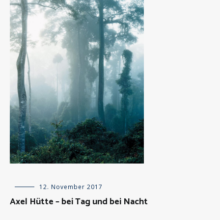
Allgemein
12. November 2017
,
Besprechungen
Axel Hütte – bei Tag und bei Nacht
über
Kunstwerke
,