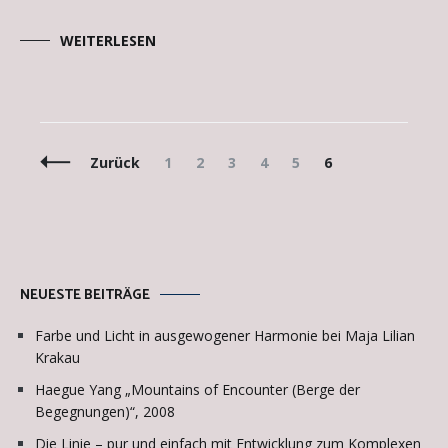
WEITERLESEN
Beitragsnavigation
Seite
Seite
Seite
Seite
Seite
Seite
Zurück
1
2
3
4
5
6
NEUESTE BEITRÄGE
Farbe und Licht in ausgewogener Harmonie bei Maja Lilian
Krakau
Haegue Yang „Mountains of Encounter (Berge der
Begegnungen)“, 2008
Die Linie – pur und einfach mit Entwicklung zum Komplexen