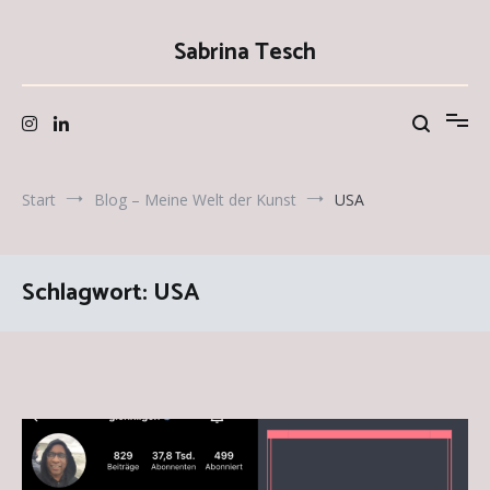
Zum
Inhalt
Sabrina Tesch
springen
Start
Blog – Meine Welt der Kunst
USA
Schlagwort:
USA