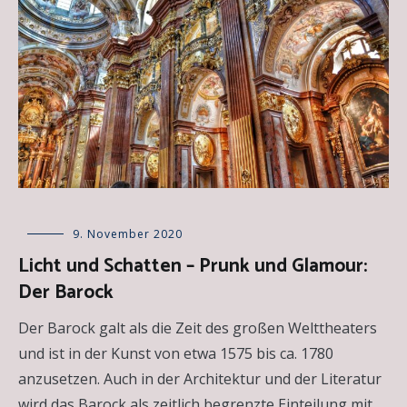
Allgemein
9. November 2020
,
Epochen
Licht und Schatten – Prunk und Glamour:
der
Der Barock
Kunst
,
Essays
Der Barock galt als die Zeit des großen Welttheaters
und ist in der Kunst von etwa 1575 bis ca. 1780
anzusetzen. Auch in der Architektur und der Literatur
wird das Barock als zeitlich begrenzte Einteilung mit